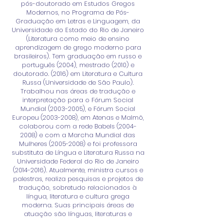
pós-doutorado em Estudos Gregos
Modernos, no Programa de Pós-
Graduação em Letras e Linguagem, da
Universidade do Estado do Rio de Janeiro
(Literatura como meio de ensino
aprendizagem de grego moderno para
brasileiros). Tem graduação em russo e
português (2004), mestrado (2010) e
doutorado. (2016) em Literatura e Cultura
Russa (Universidade de São Paulo).
Trabalhou nas áreas de tradução e
interpretação para o Fórum Social
Mundial
(2003-2005)
, e Fórum Social
Europeu
(2003-2008)
, em Atenas e Malmö,
colaborou com a rede Babels
(2004-
2008)
e com a Marcha Mundial das
Mulheres
(2005-2008)
e foi professora
substituta de Língua e Literatura Russa na
Universidade Federal do Rio de Janeiro
(2014-2016)
. Atualmente, ministra cursos e
palestras, realiza pesquisas e projetos de
tradução, sobretudo relacionados à
língua, literatura e cultura grega
moderna. Suas principais áreas de
atuação são línguas, literaturas e