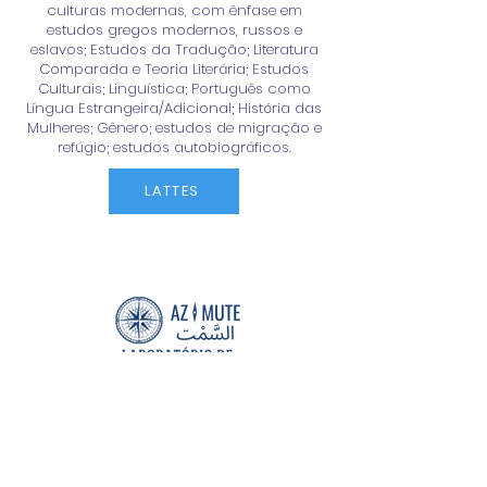
culturas modernas, com ênfase em
estudos gregos modernos, russos e
eslavos; Estudos da Tradução; Literatura
Comparada e Teoria Literária; Estudos
Culturais; Linguística; Português como
Língua Estrangeira/Adicional; História das
Mulheres; Gênero; estudos de migração e
refúgio; estudos autobiográficos.
LATTES
Largo São Francisco de Paula, 1 -
Centro, Rio de Janeiro - RJ,
20051-070
azimuteufrj@gmail.com