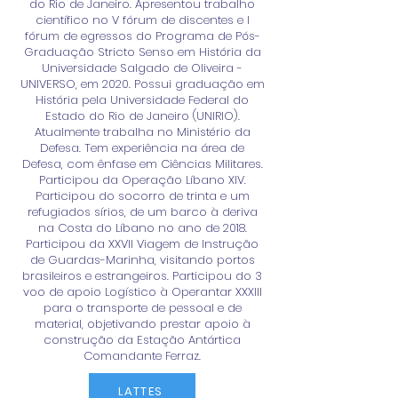
do Rio de Janeiro. Apresentou trabalho
científico no V fórum de discentes e I
fórum de egressos do Programa de Pós-
Graduação Stricto Senso em História da
Universidade Salgado de Oliveira -
UNIVERSO, em 2020. Possui graduação em
História pela Universidade Federal do
Estado do Rio de Janeiro (UNIRIO).
Atualmente trabalha no Ministério da
Defesa. Tem experiência na área de
Defesa, com ênfase em Ciências Militares.
Participou da Operação Líbano XIV.
Participou do socorro de trinta e um
refugiados sírios, de um barco à deriva
na Costa do Líbano no ano de 2018.
Participou da XXVII Viagem de Instrução
de Guardas-Marinha, visitando portos
brasileiros e estrangeiros. Participou do 3
voo de apoio Logístico à Operantar XXXIII
para o transporte de pessoal e de
material, objetivando prestar apoio à
construção da Estação Antártica
Comandante Ferraz.
LATTES