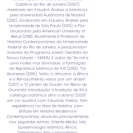
Católica do Rio de Janeiro (2007),
mestrado em Estudos Árabes e Islâmicos
pela Universidad Autónoma de Madrid
(2012), doutorado em Estudos Árabes pela
Universidade de São Paulo (2013), e Pós-
doutorado pela American University of
Beirut (2018). Atualmente é Professor de
História Contemporânea da Universidade
Federal do Rio de Janeiro, e pesquisador-
bolsista do Programa Jovem Cientista do
Nosso Estado - FAPERJ. É autor de “As mil e
uma noites mal dormidas: a formação
da República Islâmica do Irã” (2010), “Os
libaneses (2016), “Leão, o africano: a África
e o Renascimento vistos por um árabe”
(2017), e “O jardim de Ossain no Reino de
Orunmilá: introdução à tradição de Ifá e
catálogo botânico afro-cubano” (2021)
em co-auotira com Eduardo Freitas. Tem
experiência na área de História, com
ênfase em História Moderna e
Contemporânea, atuando principalmente
nos seguintes temas: Oriente Médio, Islã,
Epistemologia islâmica, África,
Orientalismo, Pós-colonialismo,